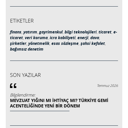
ETİKETLER
finans
,
yatırım
,
gayrimenkul
,
bilgi teknolojileri
,
ticaret
,
e-
ticaret
,
veri koruma
,
icra kabiliyeti
,
enerji
,
dava
,
şirketler
,
yönetmelik
,
esas sözleşme
,
şahsi kefalet
,
bağımsız denetim
SON YAZILAR
Temmuz 2026
Bilgilendirme:
MEVZUAT YIĞINI MI İHTIYAÇ MI? TÜRKIYE GEMI
ACENTELIĞINDE YENI BIR DÖNEM