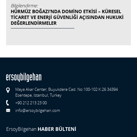
Bilgilendirme:
HÜRMÜZ BOĞAZI’NDA DOMINO ETKISI – KÜRESEL
TICARET VE ENERJI GÜVENLIĞI AÇISINDAN HUKUKI
DEĞERLENDIRMELER
Maya Akar Center, Buyukdere Cad. No:100-102 K:26 34394
Esentepe, Istanbul, Turkey
+90 212 213 23 00
info@ersoybilgehan.com
ErsoyBilgehan
HABER BÜLTENİ