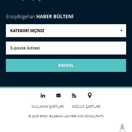
ErsoyBilgehan
HABER BÜLTENİ
KATEGORİ SEÇİNİZ
KAYDOL
KULLANIM ŞARTLARI
GİZLİLİK ŞARTLARI
© 2026 ERSOY BILGEHAN LAWYERS AND CONSULTANTS