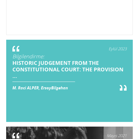
Eylül 2023
Bilgilendirme:
HISTORIC JUDGEMENT FROM THE
CONSTITUTIONAL COURT: THE PROVISION
...
M. Raci ALPER, ErsoyBilgehan
Mayıs 2021