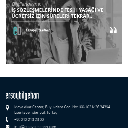
Bilgilendirme:
İŞ SÖZLEŞMELERİNDE FESİH YASAĞI VE
ÜCRETSİZ İZİN SÜRELERİ TEKRAR...
ErsoyBilgehan
Maya Akar Center, Buyukdere Cad. No:100-102 K:26 34394
Esentepe, Istanbul, Turkey
+90 212 213 23 00
info@ersoybilgehan.com