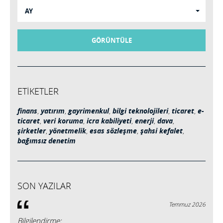
AY
GÖRÜNTÜLE
ETİKETLER
finans
,
yatırım
,
gayrimenkul
,
bilgi teknolojileri
,
ticaret
,
e-
ticaret
,
veri koruma
,
icra kabiliyeti
,
enerji
,
dava
,
şirketler
,
yönetmelik
,
esas sözleşme
,
şahsi kefalet
,
bağımsız denetim
SON YAZILAR
Temmuz 2026
Bilgilendirme: