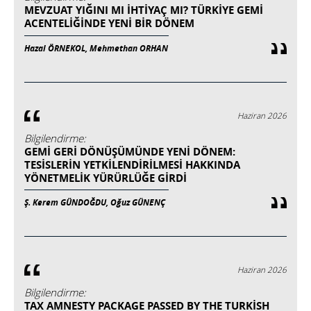
MEVZUAT YIĞINI MI İHTIYAÇ MI? TÜRKIYE GEMI
ACENTELIĞINDE YENI BIR DÖNEM
Hazal ÖRNEKOL, Mehmethan ORHAN
Haziran 2026
Bilgilendirme:
GEMİ GERİ DÖNÜŞÜMÜNDE YENİ DÖNEM:
TESİSLERİN YETKİLENDİRİLMESİ HAKKINDA
YÖNETMELİK YÜRÜRLÜĞE GİRDİ
Ş. Kerem GÜNDOĞDU, Oğuz GÜNENÇ
Haziran 2026
Bilgilendirme:
TAX AMNESTY PACKAGE PASSED BY THE TURKISH