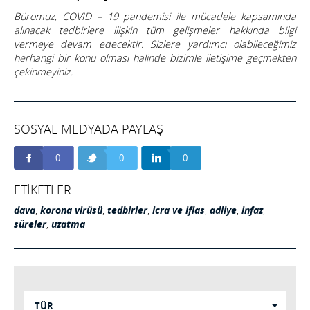
Büromuz, COVID – 19 pandemisi ile mücadele kapsamında
alınacak tedbirlere ilişkin tüm gelişmeler hakkında bilgi
vermeye devam edecektir. Sizlere yardımcı olabileceğimiz
herhangi bir konu olması halinde bizimle iletişime geçmekten
çekinmeyiniz.
SOSYAL MEDYADA PAYLAŞ
0
0
0
ETİKETLER
dava
,
korona virüsü
,
tedbirler
,
icra ve iflas
,
adliye
,
infaz
,
süreler
,
uzatma
TÜR