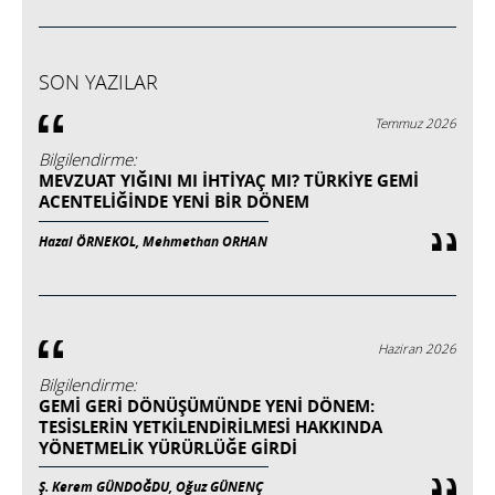
SON YAZILAR
Temmuz 2026
Bilgilendirme:
MEVZUAT YIĞINI MI İHTIYAÇ MI? TÜRKIYE GEMI
ACENTELIĞINDE YENI BIR DÖNEM
Hazal ÖRNEKOL, Mehmethan ORHAN
Haziran 2026
Bilgilendirme:
GEMİ GERİ DÖNÜŞÜMÜNDE YENİ DÖNEM:
TESİSLERİN YETKİLENDİRİLMESİ HAKKINDA
YÖNETMELİK YÜRÜRLÜĞE GİRDİ
Ş. Kerem GÜNDOĞDU, Oğuz GÜNENÇ