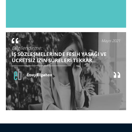
Mayıs 2021
Bilgilendirme:
İŞ SÖZLEŞMELERİNDE FESİH YASAĞI VE
ÜCRETSİZ İZİN SÜRELERİ TEKRAR...
ErsoyBilgehan