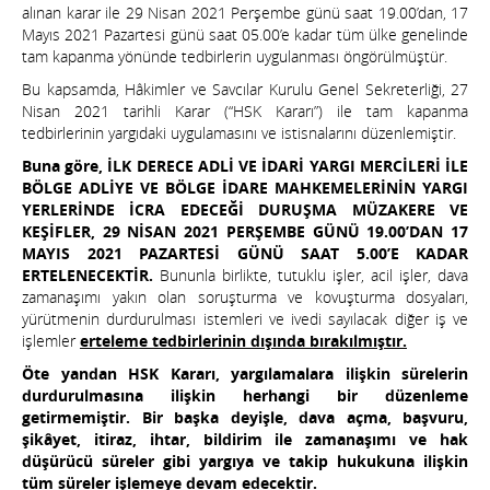
alınan karar ile 29 Nisan 2021 Perşembe günü saat 19.00’dan, 17
Mayıs 2021 Pazartesi günü saat 05.00’e kadar tüm ülke genelinde
tam kapanma yönünde tedbirlerin uygulanması öngörülmüştür.
Bu kapsamda, Hâkimler ve Savcılar Kurulu Genel Sekreterliği, 27
Nisan 2021 tarihli Karar (“HSK Kararı”) ile tam kapanma
tedbirlerinin yargıdaki uygulamasını ve istisnalarını düzenlemiştir.
Buna göre, İLK DERECE ADLİ VE İDARİ YARGI MERCİLERİ İLE
BÖLGE ADLİYE VE BÖLGE İDARE MAHKEMELERİNİN YARGI
YERLERİNDE İCRA EDECEĞİ DURUŞMA MÜZAKERE VE
KEŞİFLER, 29 NİSAN 2021 PERŞEMBE GÜNÜ 19.00’DAN 17
MAYIS 2021 PAZARTESİ GÜNÜ SAAT 5.00’E KADAR
ERTELENECEKTİR.
Bununla birlikte, tutuklu işler, acil işler, dava
zamanaşımı yakın olan soruşturma ve kovuşturma dosyaları,
yürütmenin durdurulması istemleri ve ivedi sayılacak diğer iş ve
işlemler
erteleme tedbirlerinin dışında bırakılmıştır.
Öte yandan HSK Kararı, yargılamalara ilişkin sürelerin
durdurulmasına ilişkin herhangi bir düzenleme
getirmemiştir. Bir başka deyişle, dava açma, başvuru,
şikâyet, itiraz, ihtar, bildirim ile zamanaşımı ve hak
düşürücü süreler gibi yargıya ve takip hukukuna ilişkin
tüm süreler işlemeye devam edecektir.